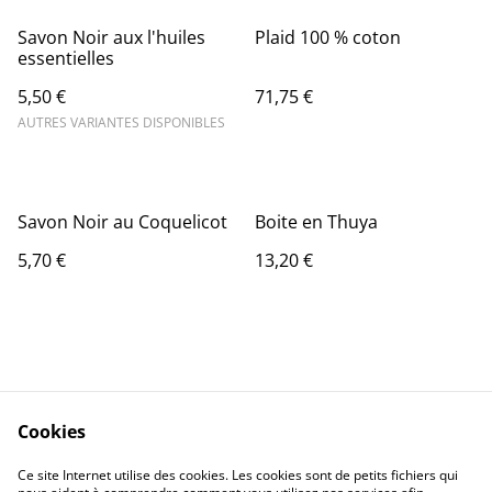
Savon Noir aux l'huiles
Plaid 100 % coton
essentielles
5,50 €
71,75 €
AUTRES VARIANTES DISPONIBLES
Savon Noir au Coquelicot
Boite en Thuya
5,70 €
13,20 €
Cookies
Contact Us
Legal Terms
Ce site Internet utilise des cookies. Les cookies sont de petits fichiers qui
Privacy Policy
Cookie Policy